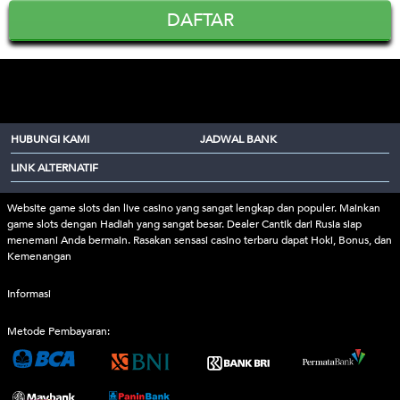
DAFTAR
HUBUNGI KAMI
JADWAL BANK
LINK ALTERNATIF
Website game slots dan live casino yang sangat lengkap dan populer. Mainkan
game slots dengan Hadiah yang sangat besar. Dealer Cantik dari Rusia siap
menemani Anda bermain. Rasakan sensasi casino terbaru dapat Hoki, Bonus, dan
Kemenangan
Informasi
Metode Pembayaran: