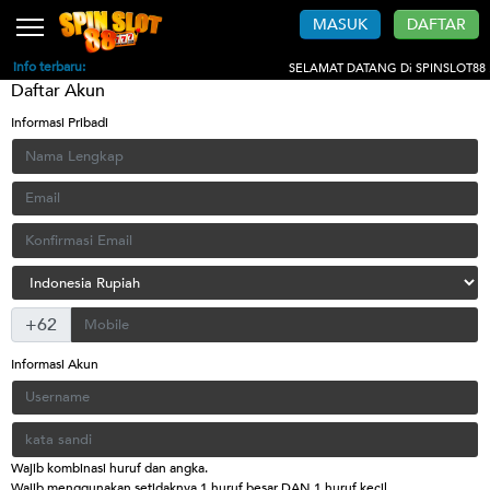
Beranda
MASUK
DAFTAR
Slots
info terbaru:
SELAMAT DATANG Di SPINSLOT88 !! L
Daftar Akun
Live Casino
Informasi Pribadi
Promosi
Hubungi Kami
Live Chat
MASUK
DAFTAR
+62
© idnsport. Hak Cipta Dilindungi.
Informasi Akun
Wajib kombinasi huruf dan angka.
Wajib menggunakan setidaknya 1 huruf besar DAN 1 huruf kecil.