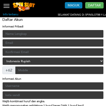
Beranda
MASUK
DAFTAR
Slots
info terbaru:
SELAMAT DATANG Di SPINSLOT88 !! Link 
Daftar Akun
Live Casino
Informasi Pribadi
Promosi
Hubungi Kami
Live Chat
MASUK
DAFTAR
+62
© idnsport. Hak Cipta Dilindungi.
Informasi Akun
Wajib kombinasi huruf dan angka.
Wajib menggunakan setidaknya 1 huruf besar DAN 1 huruf kecil.