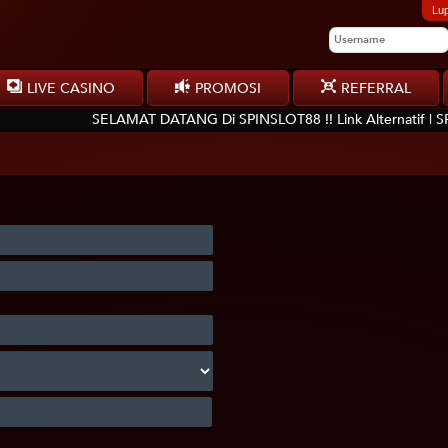
Lup
LIVE CASINO
PROMOSI
REFERRAL
SELAMAT DATANG Di SPINSLOT88 !! Link Alternatif | 