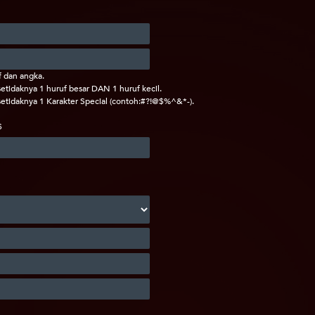
f dan angka.
tidaknya 1 huruf besar DAN 1 huruf kecil.
tidaknya 1 Karakter Special (contoh:#?!@$%^&*-).
$